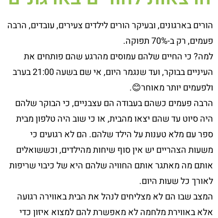
ההורים
אצלכם
הורים בארגונים, ובעיקר הורים לילדים צעירים, עובדים, הרבה
בארגון,
פעמים, רק ב-70% תפוקה.
רגועים,
פנויים
למה? כי החיים שלהם עמוסים מהרגע שהם פותחים את
לעבודה
העיניים בבוקר, ועד שנגמר היום, אי שם בשעה 21:00 בערב
ומרגישים
שייכות?
ולפעמים יותר מאוחר😊.
הרבה פעמים כשהם בעבודה הם עצבניים, כי הבוקר שלהם
היה סיוט עד שהם יצאו מהבית, או כי שוב היה טלפון מבית
ספר עם מלא טענות על הילד שלהם. הם לא רגועים כי
משעות הצהריים יש אין סוף שיחות מהילדים, וכששואלים
אותם מה מאתגר אותם החוויה שלהם היא של כיבוי שריפות
לאורך כל שעות היום.
המצב שבו הם לא מצליחים לנהל את הבית באווירה רגועה
אלא באווירת מלחמה לא מאפשרת להם למצוא איזון כדי